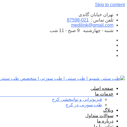
Skip to content
تهران خیابان گاندی
تلفن تماس :
021-87598
medilink@gmail.com
شنبه - چهارشنبه
9 صبح - 11 شب
صفحه اصلی
خدمات ما
فیزیوتراپی و توانبخشی کرج
طب سوزنی در کرج
وبلاگ
سوالات متداول
درباره ما
تماس با ما