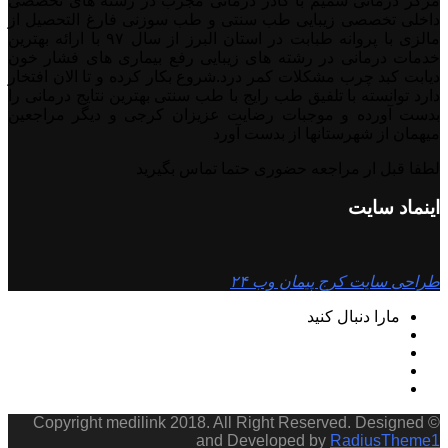
مرکز درمانی شمیم با کادر درمانی مجرب در رشته های تخصصی
داخلی تخصصی زیبایی طب سنتی و طب سوزنی فارغ التحصیل از
مالزی با پروانه طبابت در استان البرز از سال ۹۷ با ارائه بهترین
خدمات درمانی در رشته‌ های زیبایی رفع بیماری های فشار خون
دیابت کبد چرب مشکلات کمر درد.شروع بکار کرده و تا الان افتخار
دارد توانسته با تلفیق طب رایج با طب سنتی بهترین نتایج درمانی را
بدست آورده و موجبات رضایت عزیزان کرجی و دیگر مراجعین
میهمان از شهرستانها از بدست آورد
لطفا قبل ار مراجعه حضوری حتما تماس بگیرید
اینماد سایت
طراحی سایت کرج پیمان وب ۲۴
مارا دنبال کنید
© Copyright medilink 2018. All Right Reserved. Designed
and Developed by
RadiusTheme1