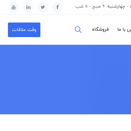
 - چهارشنبه
9 صبح - 11 شب
 با ما
فروشگاه
وقت ملاقات