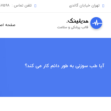
Ski
تهران خیابان گاندی
تلفن تماس :
87598
t
conten
صفحه اص
آیا طب سوزنی به طور دائم کار می کند؟