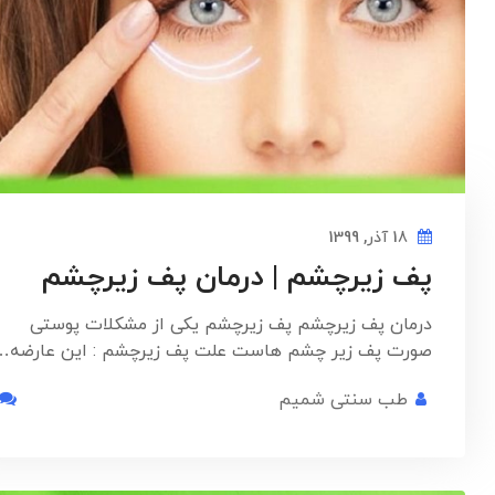
18 آذر, 1399
پف زیرچشم | درمان پف زیرچشم
درمان پف زیرچشم پف زیرچشم یکی از مشکلات پوستی
صورت پف زیر چشم هاست علت پف زیرچشم : این عارضه…
طب سنتی شمیم