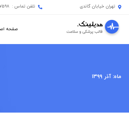
Ski
تهران خیابان گاندی
تلفن تماس :
87598
t
conten
صفحه اص
ماه:
آذر ۱۳۹۹