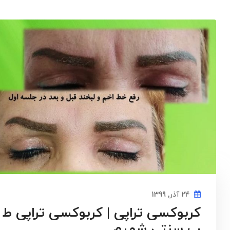
24 آذر, 1399
کربوکسی تراپی | کربوکسی تراپی ط
ب سنتی شمیم