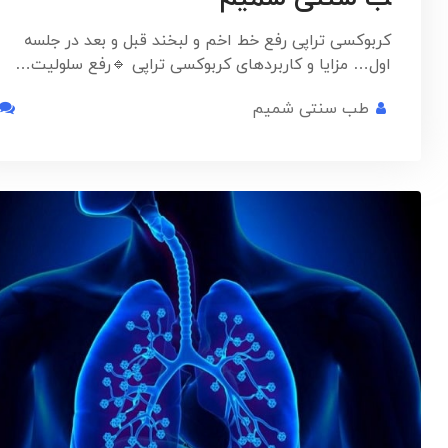
کربوکسی تراپی رفع خط اخم و لبخند قبل و بعد در جلسه
اول… مزایا و کاربردهای کربوکسی تراپی 🔹️رفع سلولیت…
طب سنتی شمیم