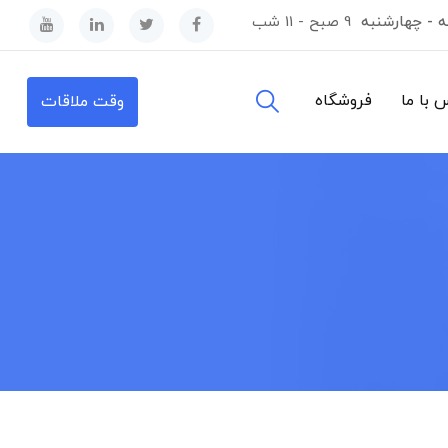
ه - چهارشنبه
9 صبح - 11 شب
 با ما
فروشگاه
وقت ملاقات