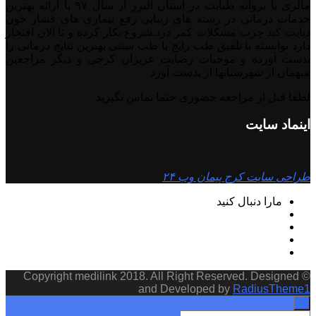
مالزی با پروانه طبابت در استان البرز از سال ۹۷ با ارائه بهترین
خدمات درمانی در رشته‌ های زیبایی رفع بیماری های فشار خون
دیابت کبد چرب مشکلات کمر درد.شروع بکار کرده و تا الان افتخار
دارد توانسته با تلفیق طب رایج با طب سنتی بهترین نتایج درمانی را
بدست آورده و موجبات رضایت عزیزان کرجی و دیگر مراجعین
میهمان از شهرستانها از بدست آورد
لطفا قبل ار مراجعه حضوری حتما تماس بگیرید
اینماد سایت
طراحی سایت کرج پیمان وب ۲۴
مارا دنبال کنید
© Copyright medilink 2018. All Right Reserved. Designed
and Developed by
RadiusTheme1
×