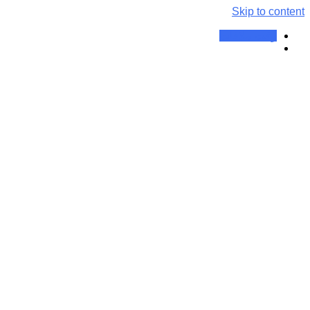
Skip to content
وقت ملاقات
برچسب:
جوش های سر قرمز با
گیاه دارویی