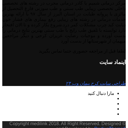
مرکز درمانی شمیم با کادر درمانی مجرب در رشته های تخصصی
داخلی تخصصی زیبایی طب سنتی و طب سوزنی فارغ التحصیل از
مالزی با پروانه طبابت در استان البرز از سال ۹۷ با ارائه بهترین
خدمات درمانی در رشته‌ های زیبایی رفع بیماری های فشار خون
دیابت کبد چرب مشکلات کمر درد.شروع بکار کرده و تا الان افتخار
دارد توانسته با تلفیق طب رایج با طب سنتی بهترین نتایج درمانی را
بدست آورده و موجبات رضایت عزیزان کرجی و دیگر مراجعین
میهمان از شهرستانها از بدست آورد
لطفا قبل ار مراجعه حضوری حتما تماس بگیرید
اینماد سایت
طراحی سایت کرج پیمان وب ۲۴
مارا دنبال کنید
© Copyright medilink 2018. All Right Reserved. Designed