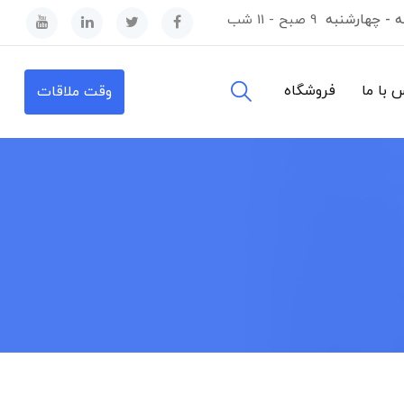
ه - چهارشنبه
9 صبح - 11 شب
 با ما
فروشگاه
وقت ملاقات