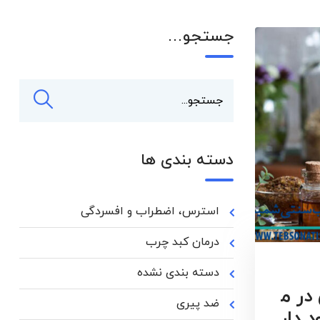
جستجو…
دسته بندی ها
استرس، اضطراب و افسردگی
درمان کبد چرب
دسته بندی نشده
در م
ضد پیری
 دار