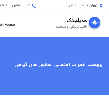
Ski
تهران خیابان گاندی
تلفن تماس :
87598
t
conten
صفحه اص
برچسب:
خطرات احتمالی اسانس های گیاهی