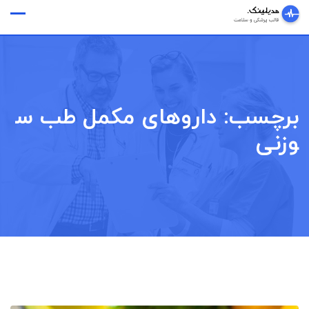
Ski
وقت ملاقات
t
conten
برچسب:
داروهای مکمل طب س
وزنی