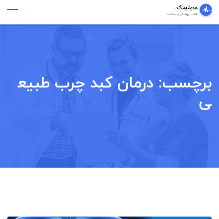
Ski
وقت ملاقات
t
conten
برچسب:
درمان کبد چرب طبیع
ی