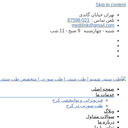
Skip to content
تهران خیابان گاندی
تلفن تماس :
021-87598
medilink@gmail.com
شنبه - چهارشنبه
9 صبح - 11 شب
صفحه اصلی
خدمات ما
فیزیوتراپی و توانبخشی کرج
طب سوزنی در کرج
وبلاگ
سوالات متداول
درباره ما
تماس با ما