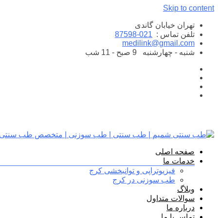
Skip to content
تهران خیابان گاندی
تلفن تماس :
021-87598
medilink@gmail.com
شنبه - چهارشنبه
9 صبح - 11 شب
صفحه اصلی
خدمات ما
فیزیوتراپی و توانبخشی کرج
طب سوزنی در کرج
وبلاگ
سوالات متداول
درباره ما
تماس با ما