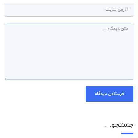
جستجو…