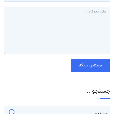
جستجو…