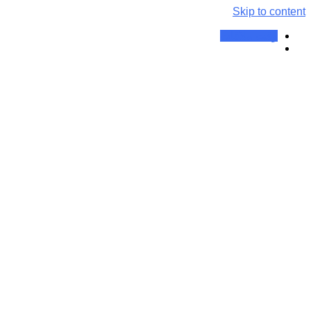
Skip to content
وقت ملاقات
جوش‌ سرسفید | درمان جوش‌
سرسفید طب سنتی