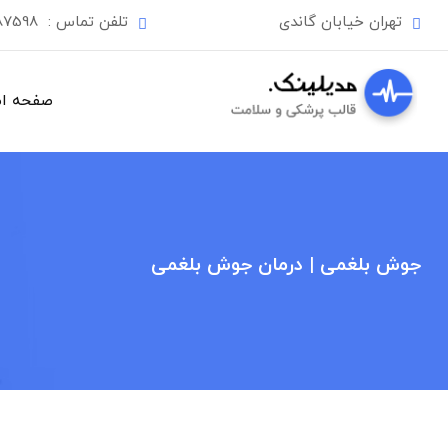
Ski
تهران خیابان گاندی
تلفن تماس :
87598
t
conten
صفحه ا
جوش بلغمی | درمان جوش بلغمی