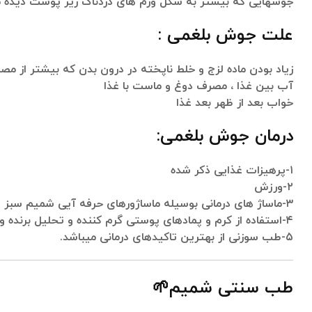
جوشهایی که بیشتر به شکل ورم های دردناک زیر پوست دیده میش
علت جوش بلغمی :
زیاد بودن ماده لزج و خلط ناپخته در درون بدن که بیشتر از مص
آب بین غذا ، مصرف دوغ و ماست با غذا
خواب بعد از ظهر بعد غذا
درمان جوش بلغمی:
۱-پرهیزات غذایی ذکر شده
۲-ورزش
۳-ماساژ های درمانی بوسیله ماساژورهای حرفه آیی شمیم سبز
۴-استفاده از کرم و پمادهای پوستی گرم کننده و تحلیل برنده ورم و چاقی هاپوستی
۵-طب سوزنی از بهترین تاکیدهای درمانی میباشد.
طب سنتی شمیم🌱