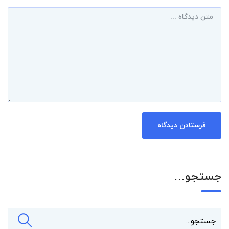
جستجو…