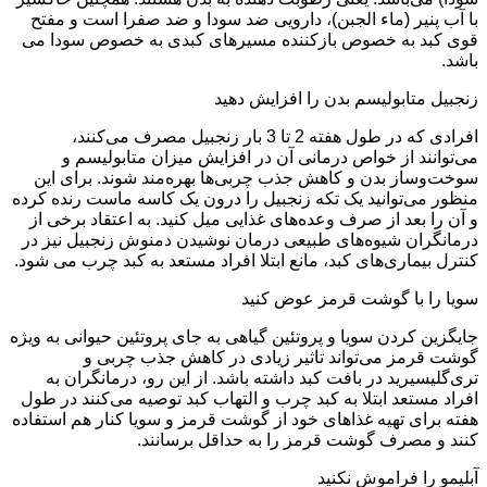
با آب پنیر (ماء الجبن)، دارویی ضد سودا و ضد صفرا است و مفتح
قوی کبد به خصوص بازکننده مسیرهای کبدی به خصوص سودا می
باشد.
زنجبیل متابولیسم بدن را افزایش دهید
افرادی که در طول هفته 2 تا 3 بار زنجبیل مصرف می‌کنند،
می‌توانند از خواص درمانی آن در افزایش میزان متابولیسم و
سوخت‌و‌ساز بدن و کاهش جذب چربی‌ها بهره‌مند شوند. برای این
منظور می‌توانید یک تکه زنجبیل را درون یک کاسه ماست رنده کرده
و آن را بعد از صرف وعده‌های غذایی میل کنید. به اعتقاد برخی از
درمانگران شیوه‌های طبیعی درمان نوشیدن دمنوش زنجبیل نیز در
کنترل بیماری‌های کبد، مانع ابتلا افراد مستعد به کبد چرب می شود.
سویا را با گوشت قرمز عوض کنید
جایگزین کردن سویا و پروتئین گیاهی به جای پروتئین حیوانی به ویژه
گوشت قرمز می‌تواند تاثیر زیادی در کاهش جذب چربی و
تری‌گلیسیرید در بافت کبد داشته باشد. از این رو، درمانگران به
افراد مستعد ابتلا به کبد چرب و التهاب کبد توصیه می‌کنند در طول
هفته برای تهیه غذاهای خود از گوشت قرمز و سویا کنار هم استفاده
کنند و مصرف گوشت قرمز را به حداقل برسانند.
آبلیمو را فراموش نکنید