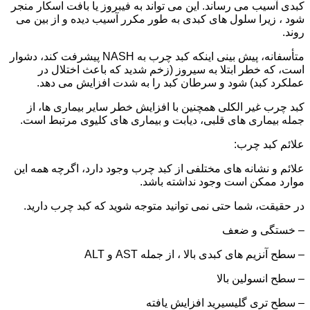
کبدی آسیب می رساند. این می تواند به فیبروز یا بافت اسکار منجر
شود ، زیرا سلول های کبدی به طور مکرر آسیب دیده و از بین می
روند.
متأسفانه، پیش بینی اینکه کبد چرب به NASH پیشرفت کند، دشوار
است، که خطر ابتلا به سیروز (زخم شدید که باعث اختلال در
عملکرد کبد) شود و سرطان کبد را به شدت افزایش می دهد.
کبد چرب غیر الکلی همچنین با افزایش خطر سایر بیماری ها، از
جمله بیماری های قلبی، دیابت و بیماری های کلیوی مرتبط است.
علائم کبد چرب:
علائم و نشانه های مختلفی از کبد چرب وجود دارد، اگرچه همه این
موارد ممکن است وجود نداشته باشد.
در حقیقت، شما حتی نمی توانید متوجه شوید که کبد چرب دارید.
– خستگی و ضعف
– سطح آنزیم های کبدی بالا ، از جمله AST و ALT
– سطح انسولین بالا
– سطح تری گلیسیرید افزایش یافته