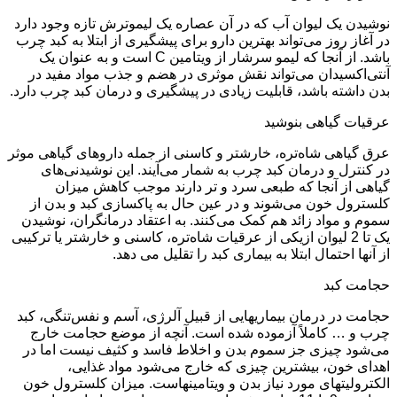
نوشیدن یک لیوان آب که در آن عصاره یک لیموترش تازه وجود دارد
در آغاز روز می‌تواند بهترین دارو برای پیشگیری از ابتلا به کبد چرب
باشد. از آنجا که لیمو سرشار از ویتامین C است و به عنوان یک
آنتی‌اکسیدان می‌تواند نقش موثری در هضم و جذب مواد مفید در
بدن داشته باشد، قابلیت زیادی در پیشگیری و درمان کبد چرب دارد.
عرقیات گیاهی بنوشید
عرق گیاهی شاه‌تره، خارشتر و کاسنی از جمله داروهای گیاهی موثر
در کنترل و درمان کبد چرب به شمار می‌آیند. این نوشیدنی‌های
گیاهی از آنجا که طبعی سرد و تر دارند موجب کاهش میزان
کلسترول خون می‌شوند و در عین حال به پاکسازی کبد و بدن از
سموم و مواد زائد هم کمک می‌کنند. به اعتقاد درمانگران، نوشیدن
یک تا 2 لیوان ازیکی از عرقیات شاه‌تره، کاسنی و خارشتر یا ترکیبی
از آنها احتمال ابتلا به بیماری‌ کبد را تقلیل می دهد.
حجامت کبد
حجامت در درمان بیماریهایی از قبیل آلرژی‌، ‌آسم و نفس‌تنگی‌، کبد
چرب‌ و … کاملاً آزموده شده است. آنچه از موضع حجامت خارج
می‌شود چیزی جز سموم بدن و اخلاط فاسد و کثیف نیست اما در
اهدای خون‌، بیشترین چیزی که خارج می‌شود مواد غذایی‌،
الکترولیتهای مورد نیاز بدن و ویتامینهاست. میزان کلسترول خون