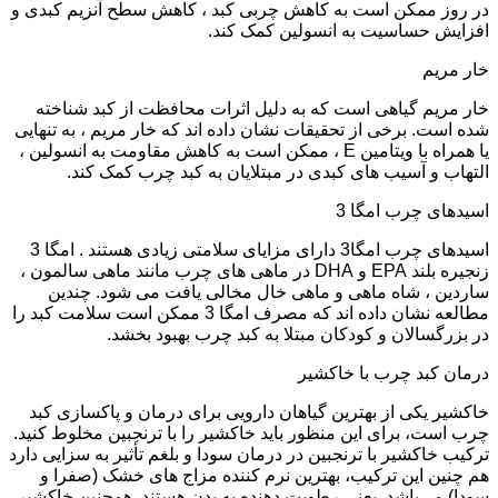
در روز ممکن است به کاهش چربی کبد ، کاهش سطح آنزیم کبدی و
افزایش حساسیت به انسولین کمک کند.
خار مریم
خار مریم گیاهی است که به دلیل اثرات محافظت از کبد شناخته
شده است. برخی از تحقیقات نشان داده اند که خار مریم ، به تنهایی
یا همراه با ویتامین E ، ممکن است به کاهش مقاومت به انسولین ،
التهاب و آسیب های کبدی در مبتلایان به کبد چرب کمک کند.
اسیدهای چرب امگا 3
اسیدهای چرب امگا3 دارای مزایای سلامتی زیادی هستند . امگا 3
زنجیره بلند EPA و DHA در ماهی های چرب مانند ماهی سالمون ،
ساردین ، ​​شاه ماهی و ماهی خال مخالی یافت می شود. چندین
مطالعه نشان داده اند که مصرف امگا 3 ممکن است سلامت کبد را
در بزرگسالان و کودکان مبتلا به کبد چرب بهبود بخشد.
درمان کبد چرب با خاکشیر
خاکشیر یکی از بهترین گیاهان دارویی برای درمان و پاکسازی کبد
چرب است، برای این منظور باید خاکشیر را با ترنجبین مخلوط کنید.
ترکیب خاکشیر با ترنجبین در درمان سودا و بلغم تأثیر به سزایی دارد
هم چنین این ترکیب، بهترین نرم کننده مزاج های خشک (صفرا و
سودا) می‌باشد. یعنی رطوبت دهنده به بدن هستند. همچنین خاکشیر