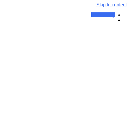
Skip to content
وقت ملاقات
یک مشاوره فیزیوتراپی معمولی
شامل موارد زیر است: