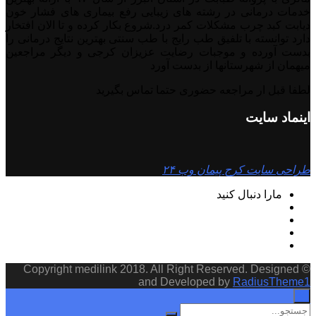
خدمات درمانی در رشته‌ های زیبایی رفع بیماری های فشار خون
دیابت کبد چرب مشکلات کمر درد.شروع بکار کرده و تا الان افتخار
دارد توانسته با تلفیق طب رایج با طب سنتی بهترین نتایج درمانی را
بدست آورده و موجبات رضایت عزیزان کرجی و دیگر مراجعین
میهمان از شهرستانها از بدست آورد
لطفا قبل ار مراجعه حضوری حتما تماس بگیرید
اینماد سایت
طراحی سایت کرج پیمان وب ۲۴
مارا دنبال کنید
© Copyright medilink 2018. All Right Reserved. Designed
and Developed by
RadiusTheme1
×