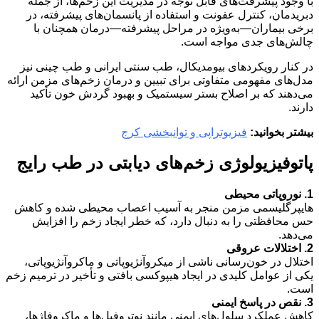
با وجود پیشرفت‌های قابل توجه در مدیریت این زخم‌ها، از جمله
دبریدمان، کنترل عفونت و استفاده از پانسمان‌های پیشرفته، در
برخی بیماران—به‌ویژه در مراحل پیشرفته—درمان همچنان با
چالش‌های جدی مواجه است.
در کنار رویکردهای بیومدیکال، طب سنتی ایرانی و طب چینی نیز
مدل‌های مفهومی متفاوتی برای تبیین و درمان زخم‌های مزمن ارائه
می‌دهند که بر اصلاح بستر سیستمیک و بهبود گردش خون تأکید
دارند.
بیشتر بخوانید:
فیزیوتراپی و توانبخشی کرج
پاتوفیزیولوژی زخم‌های دیابتی در طب رایج
1. نوروپاتی محیطی
هایپرگلیسمی مزمن منجر به آسیب اعصاب محیطی شده و کاهش
حس محافظتی را به دنبال دارد، که خطر ایجاد زخم را افزایش
می‌دهد.
2. اختلالات عروقی
اختلال در خون‌رسانی ناشی از میکروآنژیوپاتی و ماکروآنژیوپاتی،
یکی از عوامل کلیدی در ایجاد هیپوکسی بافتی و تأخیر در ترمیم زخم
است.
3. نقص در پاسخ ایمنی
کاهش عملکرد سلول‌های ایمنی مانند نوتروفیل‌ها و ماکروفاژها،