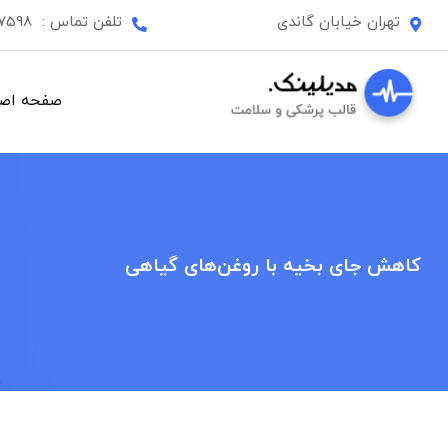
Ski
تهران خیابان گاندی
تلفن تماس :
87598
t
conten
صفحه اص
کاهش جای بخیه با روغن‌های گیاهی