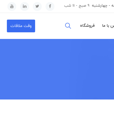
ه - چهارشنبه
9 صبح - 11 شب
 با ما
فروشگاه
وقت ملاقات